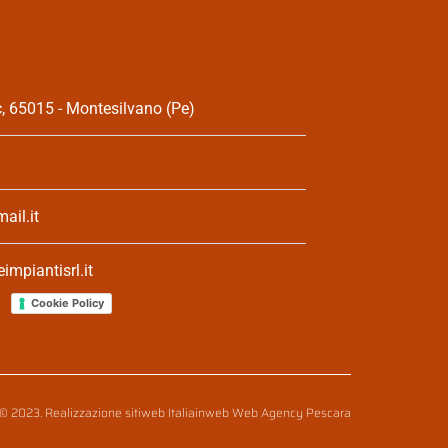
 65015 - Montesilvano (Pe)
ail.it
mpiantisrl.it
Cookie Policy
 © 2023. Realizzazione sitiweb
Italiainweb
Web Agency Pescara