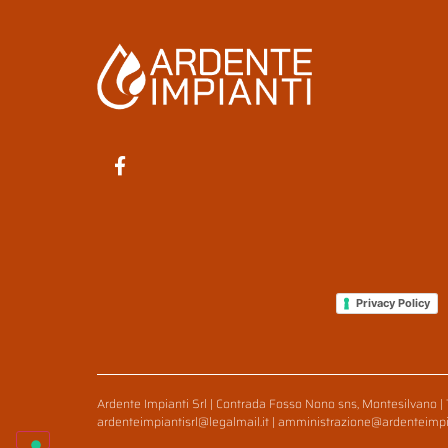
Privacy Policy
Ardente Impianti Srl | Contrada Fosso Nono sns, Montesilvano | 
ardenteimpiantisrl@legalmail.it | amministrazione@ardenteimpi